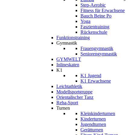
Step-Aerobic
Fitness für Erwachsene
Bauch Beine Po
Yoga
Faszientraining
Rückenschule
Funktionstraining
Gymnastik
Frauengymnastik
Seniorengymnastik
GYMWELT
Inlineskaten
K1
K1 Jugend
K1 Erwachsene
Leichtathletik
Modellsportgruppe
Orientalischer Tanz
Reha-Sport
Turnen
Kleinkinderturnen
Kinderturnen
Jugendturnen
Gerätturnen