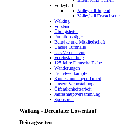
Eltern-Kind-Turnen
Volleyball
Volleyball Jugend
Volleyball Erwachsene
Walking
Vorstand
Übungsleiter
Funktionsträger
Beiträge und Mitgliedschaft
Unsere Turnhalle
Das Vereinsheim
Vereinskleidung
125 Jahre Deutsche Eiche
Wanderungen
Eichelwettkämpfe
Kinder- und Jugendarbeit
Unsere Veranstaltungen
Öffentlichkeitsarbeit
Jahreshauptversammlung
Sponsoren
Walking
-
Derentaler
Löwenlauf
Beitragsseiten