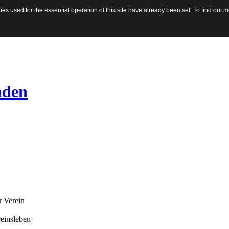
s used for the essential operation of this site have already been set. To find out
nden
 Verein
einsleben