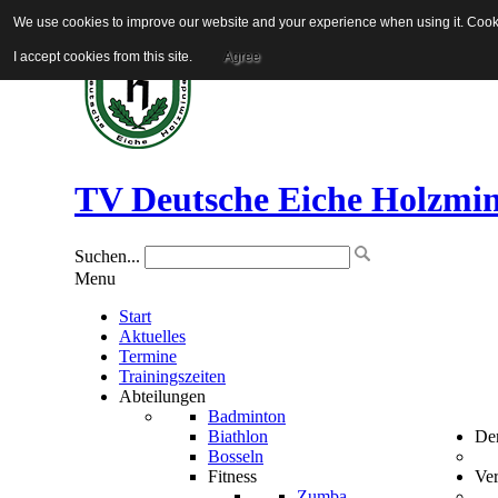
We use cookies to improve our website and your experience when using it. Cookie
I accept cookies from this site.
Agree
TV Deutsche Eiche Holzmi
Suchen...
Menu
Start
Aktuelles
Termine
Trainingszeiten
Abteilungen
Badminton
Biathlon
Der
Bosseln
Fitness
Ver
Zumba